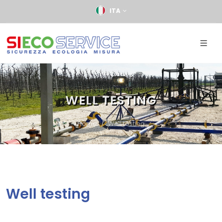
ITA
WELL TESTING
Home
Well testing
Well testing